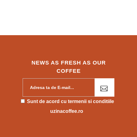
NEWS AS FRESH AS OUR
COFFEE
Please leave this field empty.
Sunt de acord cu
termenii si conditiile
uzinacoffee.ro