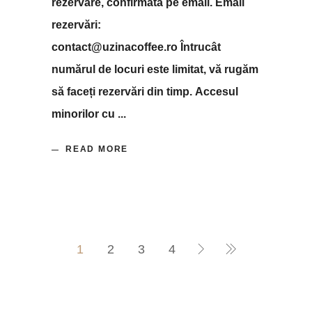
rezervare, confirmată pe email. Email
rezervări:
contact@uzinacoffee.ro Întrucât
numărul de locuri este limitat, vă rugăm
să faceți rezervări din timp. Accesul
minorilor cu
READ MORE
1
2
3
4