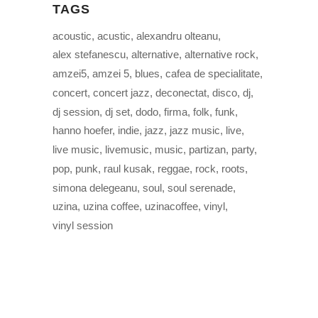
TAGS
acoustic
acustic
alexandru olteanu
alex stefanescu
alternative
alternative rock
amzei5
amzei 5
blues
cafea de specialitate
concert
concert jazz
deconectat
disco
dj
dj session
dj set
dodo
firma
folk
funk
hanno hoefer
indie
jazz
jazz music
live
live music
livemusic
music
partizan
party
pop
punk
raul kusak
reggae
rock
roots
simona delegeanu
soul
soul serenade
uzina
uzina coffee
uzinacoffee
vinyl
vinyl session