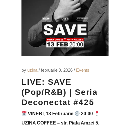
by
uzina
februarie 9, 2026
Events
LIVE: SAVE
(Pop/R&B) | Seria
Deconectat #425
VINERI, 13 Februarie
20:00
UZINA COFFEE – str. Piata Amzei 5,