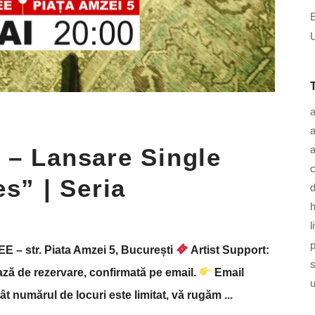
U
a
a
 – Lansare Single
c
s” | Seria
d
h
l
 – str. Piata Amzei 5, București
Artist Support:
ză de rezervare, confirmată pe email.
Email
u
ât numărul de locuri este limitat, vă rugăm