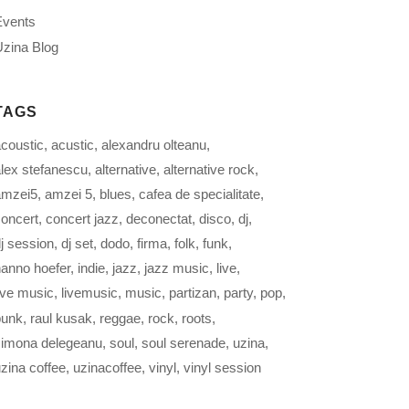
Events
zina Blog
TAGS
coustic
acustic
alexandru olteanu
lex stefanescu
alternative
alternative rock
amzei5
amzei 5
blues
cafea de specialitate
oncert
concert jazz
deconectat
disco
dj
j session
dj set
dodo
firma
folk
funk
anno hoefer
indie
jazz
jazz music
live
ive music
livemusic
music
partizan
party
pop
punk
raul kusak
reggae
rock
roots
simona delegeanu
soul
soul serenade
uzina
zina coffee
uzinacoffee
vinyl
vinyl session