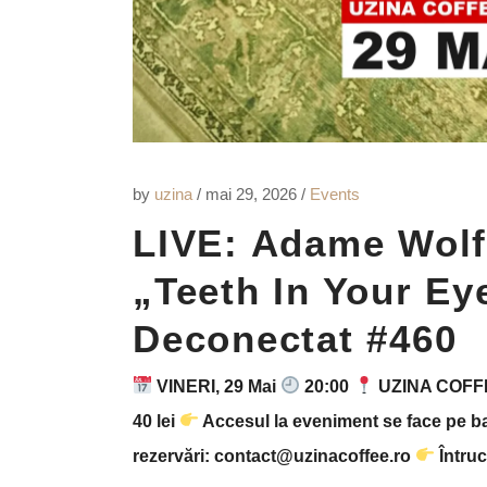
by
uzina
mai 29, 2026
Events
LIVE: Adame Wolf
„Teeth In Your Eye
Deconectat #460
VINERI, 29 Mai
20:00
UZINA COFFEE
40 lei
Accesul la eveniment se face pe ba
rezervări: contact@uzinacoffee.ro
Întruc