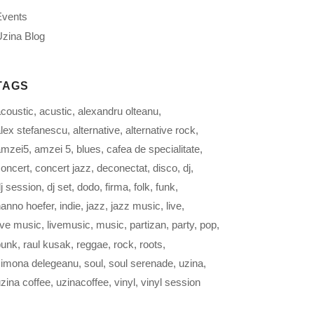
Events
zina Blog
TAGS
coustic
acustic
alexandru olteanu
lex stefanescu
alternative
alternative rock
amzei5
amzei 5
blues
cafea de specialitate
oncert
concert jazz
deconectat
disco
dj
j session
dj set
dodo
firma
folk
funk
anno hoefer
indie
jazz
jazz music
live
ive music
livemusic
music
partizan
party
pop
punk
raul kusak
reggae
rock
roots
simona delegeanu
soul
soul serenade
uzina
zina coffee
uzinacoffee
vinyl
vinyl session