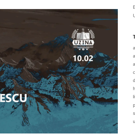
U
a
a
c
d
h
l
u