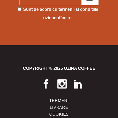
Please leave this field empty.
Sunt de acord cu
termenii si conditiile
uzinacoffee.ro
COPYRIGHT © 2025 UZINA COFFEE
TERMENI
LIVRARE
COOKIES