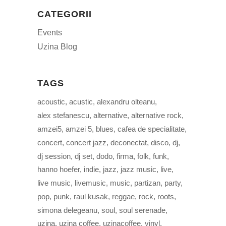
CATEGORII
Events
Uzina Blog
TAGS
acoustic
acustic
alexandru olteanu
alex stefanescu
alternative
alternative rock
amzei5
amzei 5
blues
cafea de specialitate
concert
concert jazz
deconectat
disco
dj
dj session
dj set
dodo
firma
folk
funk
hanno hoefer
indie
jazz
jazz music
live
live music
livemusic
music
partizan
party
pop
punk
raul kusak
reggae
rock
roots
simona delegeanu
soul
soul serenade
uzina
uzina coffee
uzinacoffee
vinyl