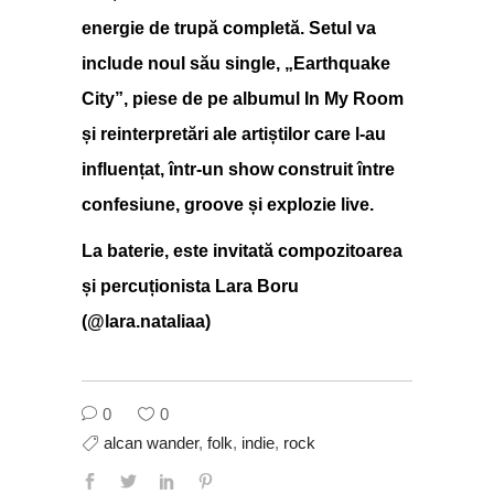
energie de trupă completă. Setul va
include noul său single, „Earthquake
City”, piese de pe albumul In My Room
și reinterpretări ale artiștilor care l-au
influențat, într-un show construit între
confesiune, groove și explozie live.
La baterie, este invitată compozitoarea
și percuționista Lara Boru
(@lara.nataliaa)
0
0
alcan wander
,
folk
,
indie
,
rock