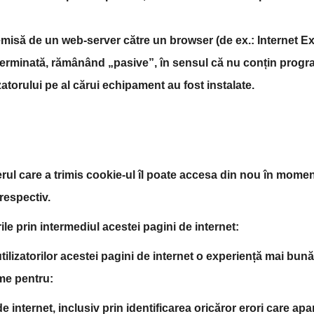
 emisă de un web-server către un browser (de ex.: Internet Ex
eterminată, rămânând „pasive”, în sensul că nu conțin progr
zatorului pe al cărui echipament au fost instalate.
ul care a trimis cookie-ul îl poate accesa din nou în momentu
respectiv.
ile prin intermediul acestei pagini de internet:
utilizatorilor acestei pagini de internet o experiență mai bună
ume pentru:
nternet, inclusiv prin identificarea oricăror erori care apar în