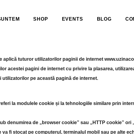
SUNTEM
SHOP
EVENTS
BLOG
CO
e aplică tuturor utilizatorilor paginii de internet www.uzinaco
or acestei pagini de internet cu privire la plasarea, utilizar
utilizatorilor pe această pagină de internet.
eri la modulele cookie și la tehnologiile similare prin interm
ub denumirea de „browser cookie” sau „HTTP cookie” ori „co
e va fi stocat pe computerul, terminalul mobil sau pe alte ech