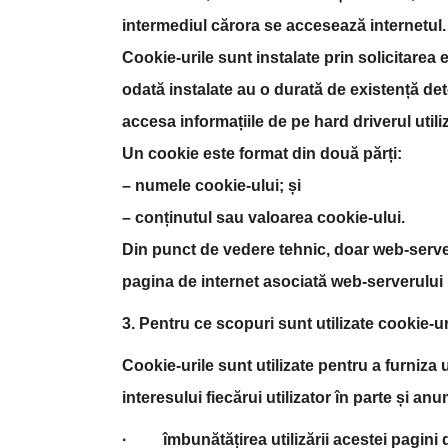
intermediul cărora se accesează internetul.
Cookie-urile sunt instalate prin solicitarea
odată instalate au o durată de existență d
accesa informațiile de pe hard driverul utili
Un cookie este format din două părți:
– numele cookie-ului; și
– conținutul sau valoarea cookie-ului.
Din punct de vedere tehnic, doar web-server
pagina de internet asociată web-serverului 
3. Pentru ce scopuri sunt utilizate cookie-ur
Cookie-urile sunt utilizate pentru a furniza 
interesului fiecărui utilizator în parte și an
· îmbunătățirea utilizării acestei pagini de i