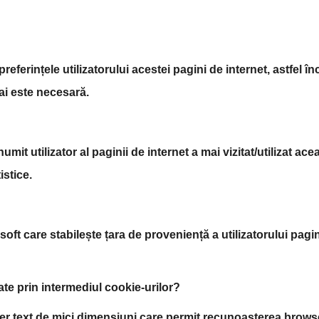
eferințele utilizatorului acestei pagini de internet, astfel în
mai este necesară.
t utilizator al paginii de internet a mai vizitat/utilizat ace
istice.
oft care stabilește țara de proveniență a utilizatorului pagini
ate prin intermediul cookie-urilor?
ișier text de mici dimensiuni care permit recunoașterea brows