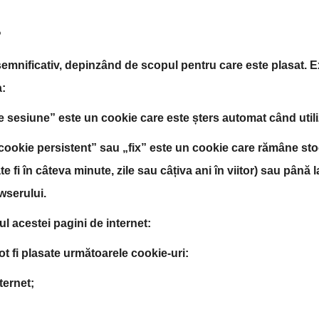
?
 semnificativ, depinzând de scopul pentru care este plasat. E
a:
 sesiune” este un cookie care este șters automat când utiliz
ookie persistent” sau „fix” este un cookie care rămâne stoc
 fi în câteva minute, zile sau câțiva ani în viitor) sau până l
wserului.
ul acestei pagini de internet:
pot fi plasate următoarele cookie-uri:
ternet;