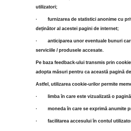
utilizatori;
· furnizarea de statistici anonime cu privi
deținător al acestei pagini de internet;
· anticiparea unor eventuale bunuri care vor 
serviciile / produsele accesate.
Pe baza feedback-ului transmis prin cookie
adopta măsuri pentru ca această pagină de in
Astfel, utilizarea cookie-urilor permite memo
· limba în care este vizualizată o pagină 
· moneda în care se exprimă anumite preț
· facilitarea accesului în contul utilizator