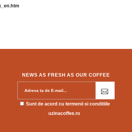
ex_en.htm
NEWS AS FRESH AS OUR COFFEE
Please leave this field empty.
Sunt de acord cu
termenii si conditiile
uzinacoffee.ro