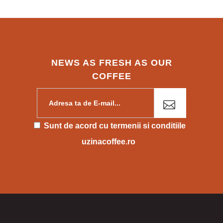
NEWS AS FRESH AS OUR
COFFEE
Please leave this field empty.
Sunt de acord cu
termenii si conditiile
uzinacoffee.ro