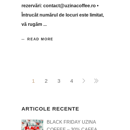
rezervări: contact@uzinacoffee.ro •
Întrucât numărul de locuri este limitat,
vă rugăm
READ MORE
1
2
3
4
ARTICOLE RECENTE
BLACK FRIDAY UZINA
COFFEE – 30% CAFEA