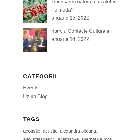
Procesarea naturală a cafelei
– o modă?
ianuarie 15, 2022
Interviu Contacte Culturale
ianuarie 14, 2022
CATEGORII
Events
Uzina Blog
TAGS
acoustic
acustic
alexandru olteanu
alex stefanescu
alternative
alternative rock