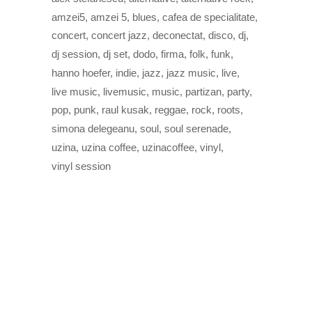
amzei5
amzei 5
blues
cafea de specialitate
concert
concert jazz
deconectat
disco
dj
dj session
dj set
dodo
firma
folk
funk
hanno hoefer
indie
jazz
jazz music
live
live music
livemusic
music
partizan
party
pop
punk
raul kusak
reggae
rock
roots
simona delegeanu
soul
soul serenade
uzina
uzina coffee
uzinacoffee
vinyl
vinyl session