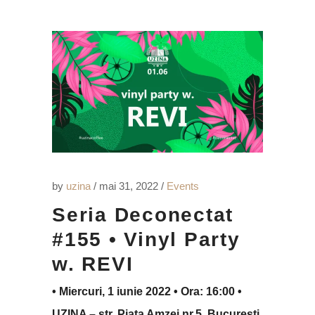
by
uzina
mai 31, 2022
Events
Seria Deconectat
#155 • Vinyl Party
w. REVI
• Miercuri, 1 iunie 2022 • Ora: 16:00 •
UZINA – str. Piața Amzei nr.5, București