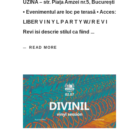
UZINA – str. Piața Amzei nr.5, București
• Evenimentul are loc pe terasă • Acces:
LIBER V I N Y L P A R T Y W./ R E V I
Revi isi descrie stilul ca fiind
READ MORE