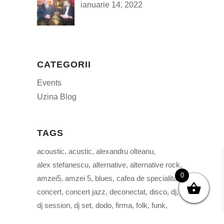
ianuarie 14, 2022
CATEGORII
Events
Uzina Blog
TAGS
acoustic
acustic
alexandru olteanu
alex stefanescu
alternative
alternative rock
0
amzei5
amzei 5
blues
cafea de specialitate
concert
concert jazz
deconectat
disco
dj
Sunt de acord
Afla mai multe
dj session
dj set
dodo
firma
folk
funk
hanno hoefer
indie
jazz
jazz music
live