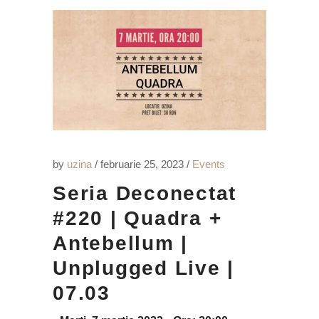
by
uzina
februarie 25, 2023
Events
Seria Deconectat
#220 | Quadra +
Antebellum |
Unplugged Live |
07.03