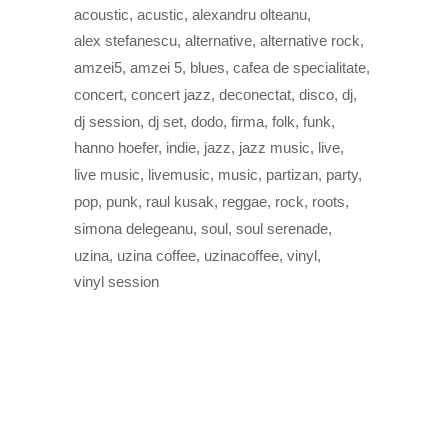
acoustic
acustic
alexandru olteanu
alex stefanescu
alternative
alternative rock
amzei5
amzei 5
blues
cafea de specialitate
concert
concert jazz
deconectat
disco
dj
dj session
dj set
dodo
firma
folk
funk
hanno hoefer
indie
jazz
jazz music
live
live music
livemusic
music
partizan
party
pop
punk
raul kusak
reggae
rock
roots
simona delegeanu
soul
soul serenade
uzina
uzina coffee
uzinacoffee
vinyl
vinyl session