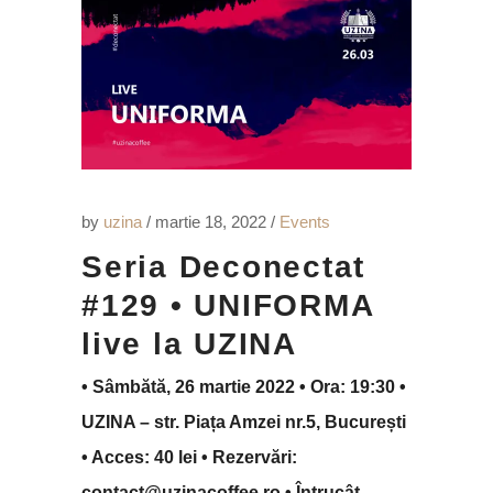
by
uzina
martie 18, 2022
Events
Seria Deconectat
#129 • UNIFORMA
live la UZINA
• Sâmbătă, 26 martie 2022 • Ora: 19:30 •
UZINA – str. Piața Amzei nr.5, București
• Acces: 40 lei • Rezervări:
contact@uzinacoffee.ro • Întrucât