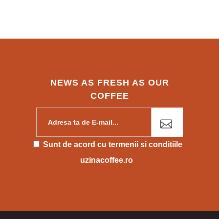
NEWS AS FRESH AS OUR
COFFEE
Please leave this field empty.
Sunt de acord cu
termenii si conditiile
uzinacoffee.ro