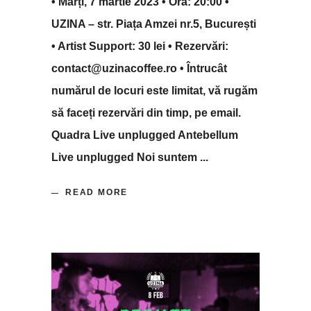
• Marți, 7 martie 2023 • Ora: 20:00 •
UZINA – str. Piața Amzei nr.5, București
• Artist Support: 30 lei • Rezervări:
contact@uzinacoffee.ro • Întrucât
numărul de locuri este limitat, vă rugăm
să faceți rezervări din timp, pe email.
Quadra Live unplugged Antebellum
Live unplugged Noi suntem
READ MORE