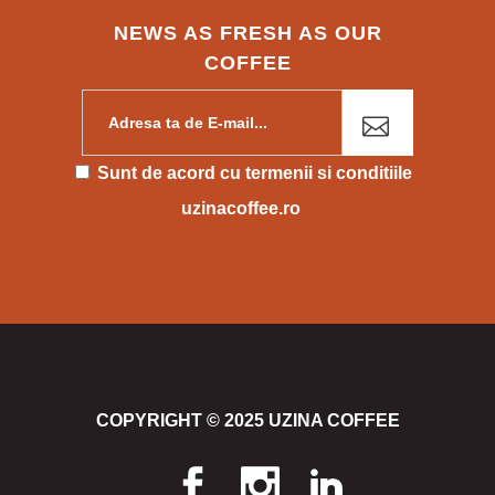
NEWS AS FRESH AS OUR
COFFEE
Please leave this field empty.
Sunt de acord cu
termenii si conditiile
uzinacoffee.ro
COPYRIGHT © 2025 UZINA COFFEE