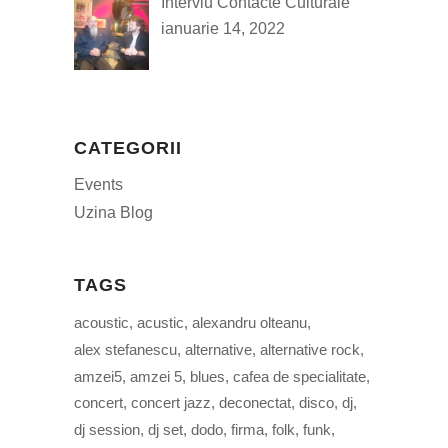
Interviu Contacte Culturale
ianuarie 14, 2022
CATEGORII
Events
Uzina Blog
TAGS
acoustic
acustic
alexandru olteanu
alex stefanescu
alternative
alternative rock
amzei5
amzei 5
blues
cafea de specialitate
concert
concert jazz
deconectat
disco
dj
dj session
dj set
dodo
firma
folk
funk