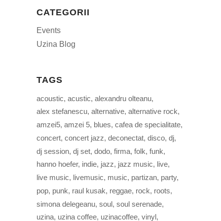
CATEGORII
Events
Uzina Blog
TAGS
acoustic
acustic
alexandru olteanu
alex stefanescu
alternative
alternative rock
amzei5
amzei 5
blues
cafea de specialitate
concert
concert jazz
deconectat
disco
dj
dj session
dj set
dodo
firma
folk
funk
hanno hoefer
indie
jazz
jazz music
live
live music
livemusic
music
partizan
party
pop
punk
raul kusak
reggae
rock
roots
simona delegeanu
soul
soul serenade
uzina
uzina coffee
uzinacoffee
vinyl