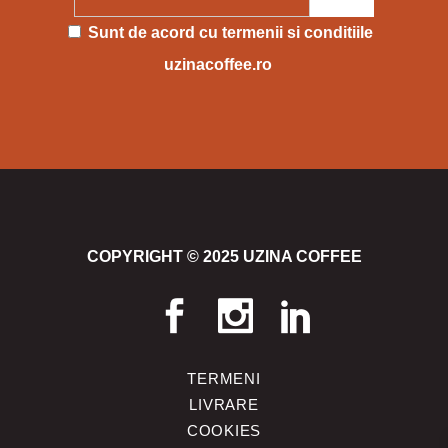
Please leave this field empty.
Sunt de acord cu
termenii si conditiile
uzinacoffee.ro
COPYRIGHT © 2025 UZINA COFFEE
TERMENI
LIVRARE
COOKIES