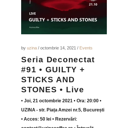
by
uzina
octombrie 14, 2021
Events
Seria Deconectat
#91 • GUILTY +
STICKS AND
STONES • Live
• Joi, 21 octombrie 2021 • Ora: 20:00 •
UZINA - str. Piața Amzei nr.5, București
• Acces: 50 lei • Rezervări: