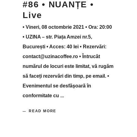
#86 • NUANȚE •
Live
• Vineri, 08 octombrie 2021 • Ora: 20:00
• UZINA – str. Piața Amzei nr.5,
București • Acces: 40 lei • Rezervări:
contact@uzinacoffee.ro • Întrucât
numărul de locuri este limitat, vă rugăm
să faceți rezervări din timp, pe email. •
Evenimentul se desfăşoară în
conformitate cu
READ MORE