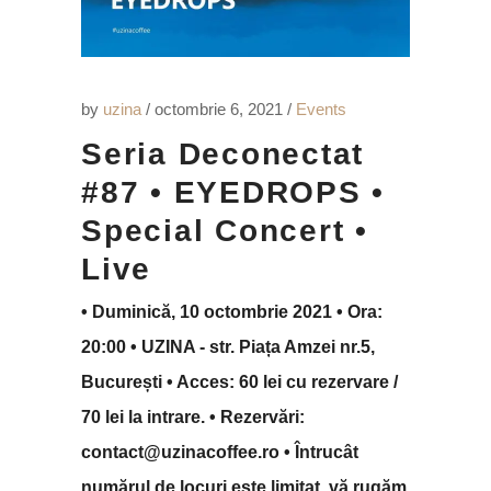
by
uzina
octombrie 6, 2021
Events
Seria Deconectat
#87 • EYEDROPS •
Special Concert •
Live
• Duminică, 10 octombrie 2021 • Ora:
20:00 • UZINA - str. Piața Amzei nr.5,
București • Acces: 60 lei cu rezervare /
70 lei la intrare. • Rezervări:
contact@uzinacoffee.ro • Întrucât
numărul de locuri este limitat, vă rugăm