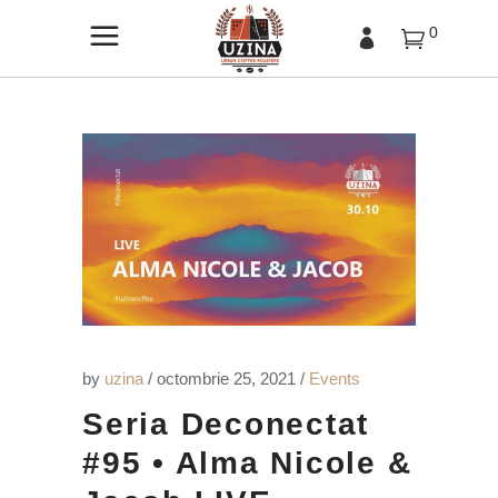
0
by
uzina
octombrie 25, 2021
Events
Seria Deconectat
#95 • Alma Nicole &