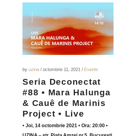
by
uzina
octombrie 11, 2021
Events
Seria Deconectat
#88 • Mara Halunga
& Cauê de Marinis
Project • Live
• Joi, 14 octombrie 2021 • Ora: 20:00 •
UZINA – str. Piața Amzei nr.5, București