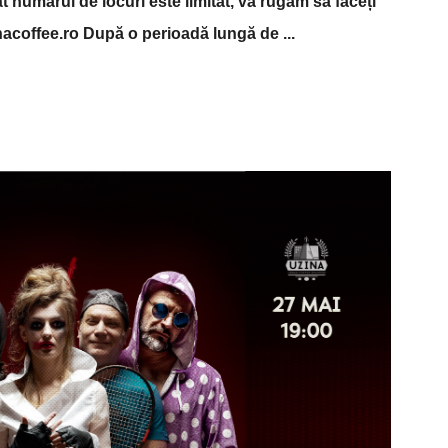
 numărul de locuri este limitat, vă rugăm să faceți
inacoffee.ro După o perioadă lungă de