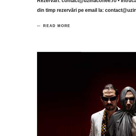
Rezervări: contact@uzinacoffee.ro • Întrucât
din timp rezervări pe email la: contact@uz
READ MORE