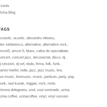
Events
zina Blog
TAGS
coustic
acustic
alexandru olteanu
lex stefanescu
alternative
alternative rock
amzei5
amzei 5
blues
cafea de specialitate
oncert
concert jazz
deconectat
disco
dj
j session
dj set
dodo
firma
folk
funk
anno hoefer
indie
jazz
jazz music
live
ive music
livemusic
music
partizan
party
pop
punk
raul kusak
reggae
rock
roots
simona delegeanu
soul
soul serenade
uzina
zina coffee
uzinacoffee
vinyl
vinyl session