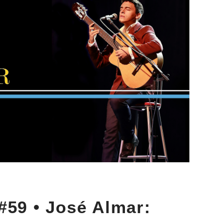
#59 • José Almar: