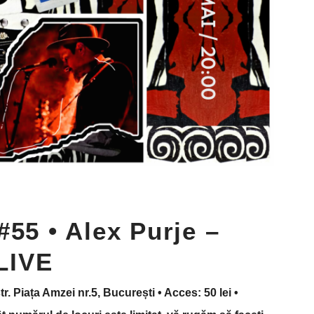
#55 • Alex Purje –
LIVE
tr. Piața Amzei nr.5, București • Acces: 50 lei •