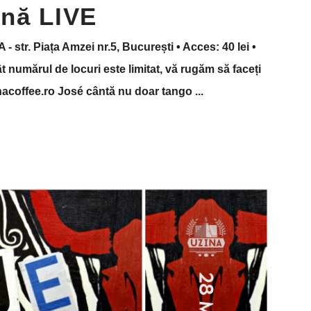
ană LIVE
 - str. Piața Amzei nr.5, București • Acces: 40 lei •
 numărul de locuri este limitat, vă rugăm să faceți
inacoffee.ro José cântă nu doar tango