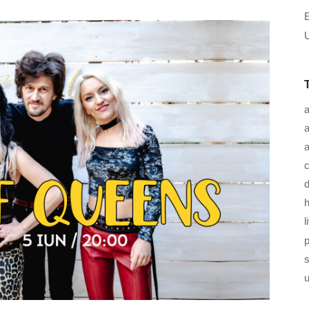
U
a
a
c
d
h
l
u