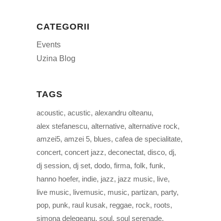
CATEGORII
Events
Uzina Blog
TAGS
acoustic
acustic
alexandru olteanu
alex stefanescu
alternative
alternative rock
amzei5
amzei 5
blues
cafea de specialitate
concert
concert jazz
deconectat
disco
dj
dj session
dj set
dodo
firma
folk
funk
hanno hoefer
indie
jazz
jazz music
live
live music
livemusic
music
partizan
party
pop
punk
raul kusak
reggae
rock
roots
simona delegeanu
soul
soul serenade