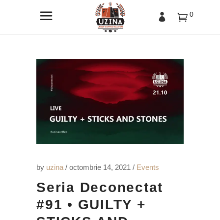
0
by
uzina
octombrie 14, 2021
Events
Seria Deconectat
#91 • GUILTY +