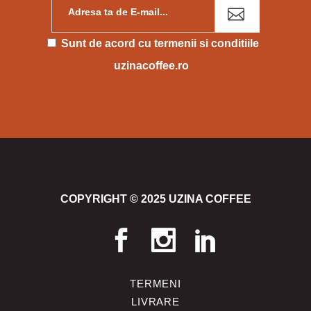
Please leave this field empty.
Sunt de acord cu
termenii si conditiile
uzinacoffee.ro
COPYRIGHT © 2025 UZINA COFFEE
TERMENI
LIVRARE