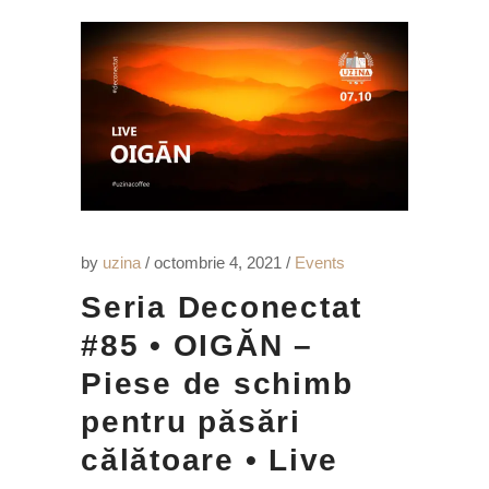
by
uzina
octombrie 4, 2021
Events
Seria Deconectat
#85 • OIGĂN –
Piese de schimb
pentru păsări
călătoare • Live