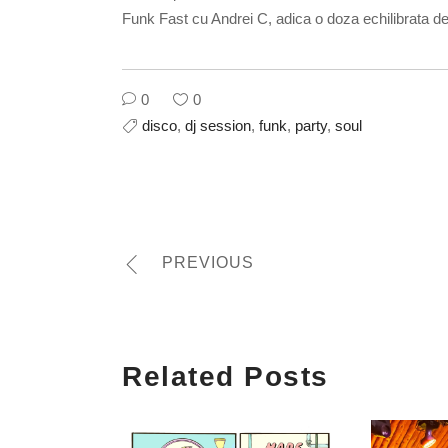
Funk Fast cu Andrei C, adica o doza echilibrata de
0
0
disco
,
dj session
,
funk
,
party
,
soul
PREVIOUS
Related Posts