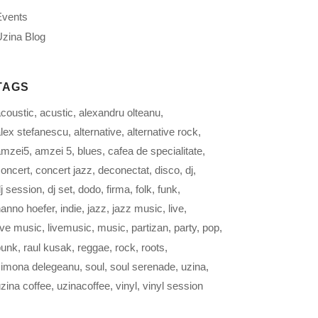
Events
zina Blog
TAGS
coustic
acustic
alexandru olteanu
lex stefanescu
alternative
alternative rock
amzei5
amzei 5
blues
cafea de specialitate
oncert
concert jazz
deconectat
disco
dj
j session
dj set
dodo
firma
folk
funk
anno hoefer
indie
jazz
jazz music
live
ive music
livemusic
music
partizan
party
pop
punk
raul kusak
reggae
rock
roots
simona delegeanu
soul
soul serenade
uzina
zina coffee
uzinacoffee
vinyl
vinyl session