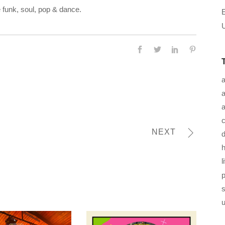
 funk, soul, pop & dance.
U
a
a
c
NEXT
d
h
l
u