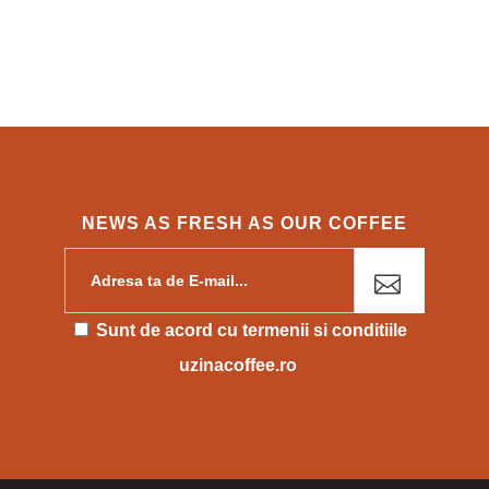
NEWS AS FRESH AS OUR COFFEE
Please leave this field empty.
Sunt de acord cu
termenii si conditiile
uzinacoffee.ro