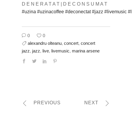
D E N E R A T A T | D E C O N S U M A T
#uzina
#uzinacoffee
#deconectat
#jazz
#livemusic
#l
0
0
alexandru olteanu
,
concert
,
concert
jazz
,
jazz
,
live
,
livemusic
,
marina arsene
PREVIOUS
NEXT