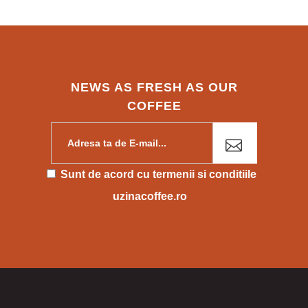
NEWS AS FRESH AS OUR
COFFEE
Please leave this field empty.
Sunt de acord cu
termenii si conditiile
uzinacoffee.ro