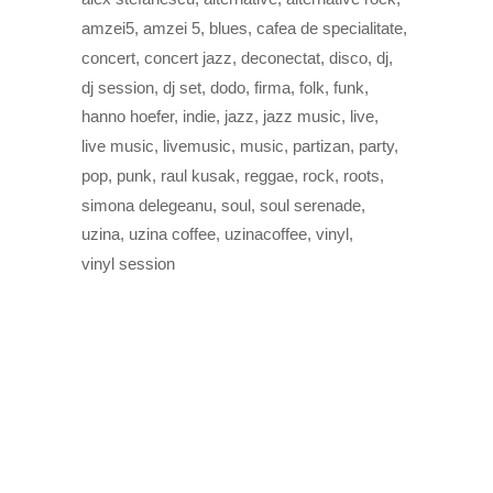
amzei5
amzei 5
blues
cafea de specialitate
concert
concert jazz
deconectat
disco
dj
dj session
dj set
dodo
firma
folk
funk
hanno hoefer
indie
jazz
jazz music
live
live music
livemusic
music
partizan
party
pop
punk
raul kusak
reggae
rock
roots
simona delegeanu
soul
soul serenade
uzina
uzina coffee
uzinacoffee
vinyl
vinyl session