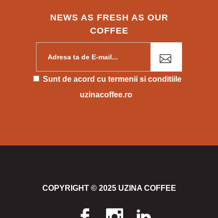
NEWS AS FRESH AS OUR
COFFEE
Please leave this field empty.
Sunt de acord cu
termenii si conditiile
uzinacoffee.ro
COPYRIGHT © 2025 UZINA COFFEE