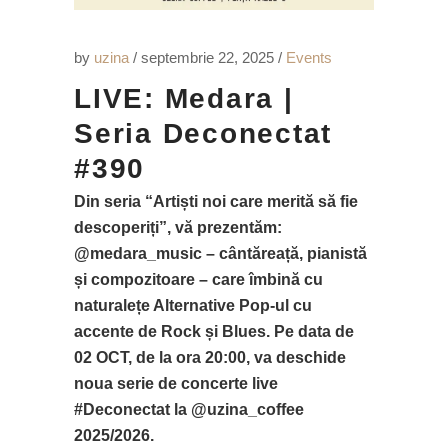
by
uzina
septembrie 22, 2025
Events
LIVE: Medara |
Seria Deconectat
#390
Din seria “Artiști noi care merită să fie
descoperiți”, vă prezentăm:
@medara_music – cântăreață, pianistă
și compozitoare – care îmbină cu
naturalețe Alternative Pop-ul cu
accente de Rock și Blues. Pe data de
02 OCT, de la ora 20:00, va deschide
noua serie de concerte live
#Deconectat
la @uzina_coffee
2025/2026.