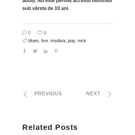
adulți. Nu este permis accesul minorilor
sub vârsta de 10 ani.
0
0
blues
,
live
,
medara
,
pop
,
rock
PREVIOUS
NEXT
Related Posts