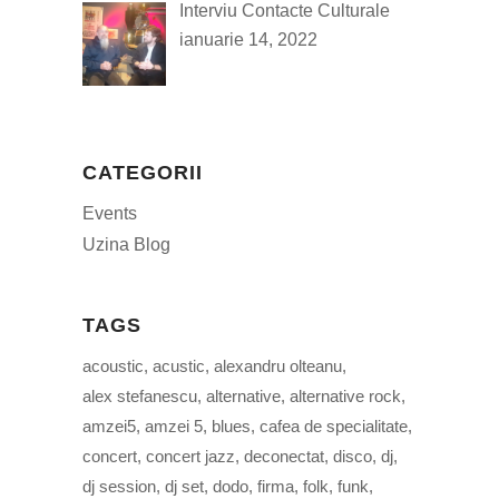
Interviu Contacte Culturale
ianuarie 14, 2022
CATEGORII
Events
Uzina Blog
TAGS
acoustic
acustic
alexandru olteanu
alex stefanescu
alternative
alternative rock
amzei5
amzei 5
blues
cafea de specialitate
concert
concert jazz
deconectat
disco
dj
dj session
dj set
dodo
firma
folk
funk