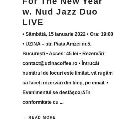
For The New Year
w. Nud Jazz Duo
LIVE
• Sâmbătă, 15 ianuarie 2022 • Ora: 19:00
• UZINA – str. Piața Amzei nr.5,
București • Acces: 45 lei • Rezervări:
contact@uzinacoffee.ro • Întrucât
numărul de locuri este limitat, vă rugăm
să faceți rezervări din timp, pe email. •
Evenimentul se desfăşoară în
conformitate cu
READ MORE