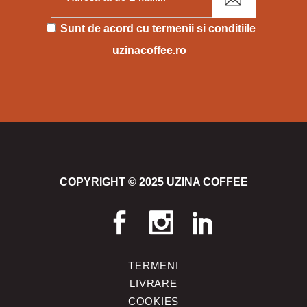
Please leave this field empty.
Sunt de acord cu
termenii si conditiile
uzinacoffee.ro
COPYRIGHT © 2025 UZINA COFFEE
TERMENI
LIVRARE
COOKIES