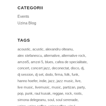
CATEGORII
Events
Uzina Blog
TAGS
acoustic
acustic
alexandru olteanu
alex stefanescu
alternative
alternative rock
amzei5
amzei 5
blues
cafea de specialitate
concert
concert jazz
deconectat
disco
dj
dj session
dj set
dodo
firma
folk
funk
hanno hoefer
indie
jazz
jazz music
live
live music
livemusic
music
partizan
party
pop
punk
raul kusak
reggae
rock
roots
simona delegeanu
soul
soul serenade