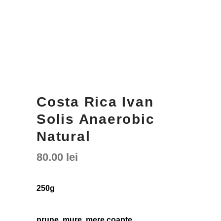
Costa Rica Ivan
Solis Anaerobic
Natural
80.00
lei
250g
prune, mure, mere coapte