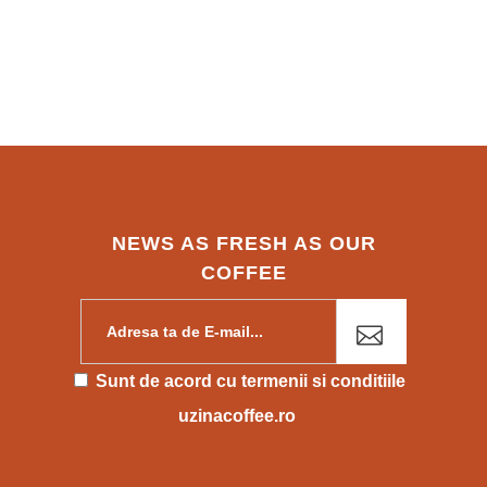
NEWS AS FRESH AS OUR
COFFEE
Please leave this field empty.
Sunt de acord cu
termenii si conditiile
uzinacoffee.ro