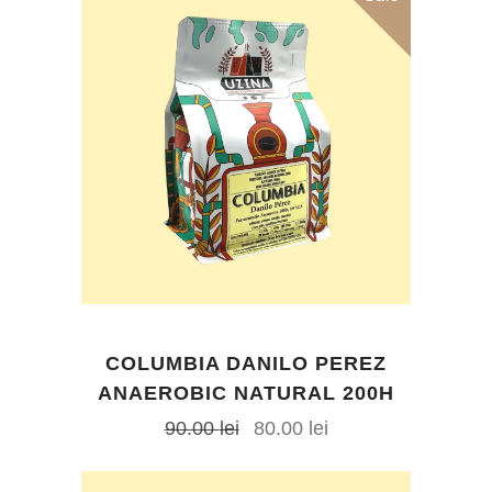
COLUMBIA DANILO PEREZ
ANAEROBIC NATURAL 200H
Prețul
Prețul
90.00
lei
80.00
lei
inițial
curent
a
este:
fost:
80.00 lei.