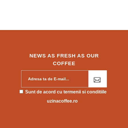
NEWS AS FRESH AS OUR
COFFEE
Please leave this field empty.
Sunt de acord cu
termenii si conditiile
uzinacoffee.ro